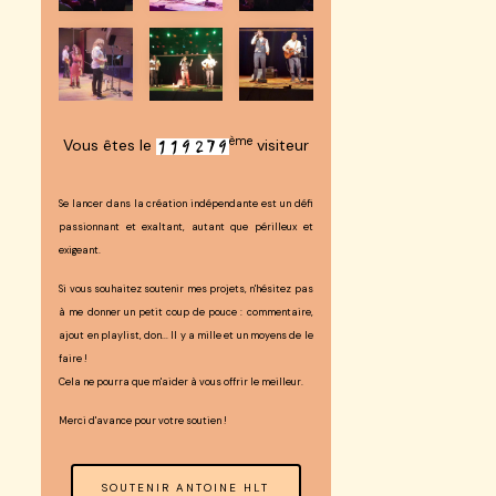
ème
Vous êtes le
visiteur
Se lancer dans la création indépendante est un défi
passionnant et exaltant, autant que périlleux et
exigeant.
Si vous souhaitez soutenir mes projets, n'hésitez pas
à me donner un petit coup de pouce : commentaire,
ajout en playlist, don... Il y a mille et un moyens de le
faire !
Cela ne pourra que m'aider à vous offrir le meilleur.
Merci d'avance pour votre soutien !
SOUTENIR ANTOINE HLT