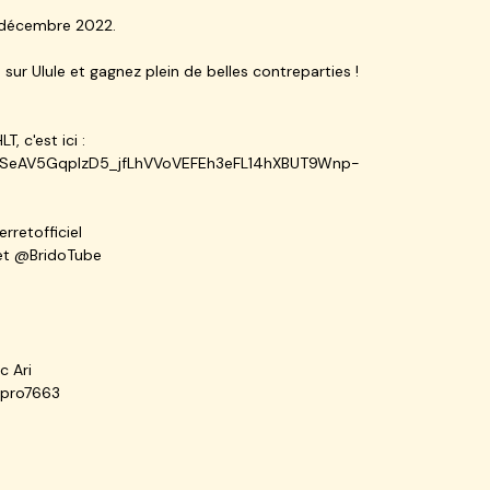
6 décembre 2022.
ur Ulule et gagnez plein de belles contreparties !
, c'est ici :
IpQLSeAV5GqplzD5_jfLhVVoVEFEh3eFL14hXBUT9Wnp-
rretofficiel
det @BridoTube
c Ari
otpro7663