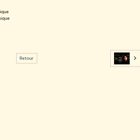
sique
sique
Retour