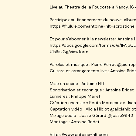
Live au Théâtre de la Foucotte à Nancy, 1
Participez au financement du nouvel album s
https://fr.ulule.com/antoine-hlt-acrostiche
Et pour s'abonner à la newsletter Antoine HLT
https://docs.google.com/forms/d/e/1FA
U1sBszGg/viewform
Paroles et musique : Pierre Perret @pierrepe
Guitare et arrangements live : Antoine Bri
Mise en scène : Antoine HLT
Sonorisation et technique : Antoine Bridet
Lumières : Philippe Mairet
Création chemise « Petits Morceaux » : Isaa
Captation vidéo : Alicia Hiblot @aliciahibl
Mixage audio : Josse Gérard @josse9843
Montage : Antoine Bridet
https://www.antoine-hlt.com