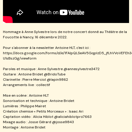
Hommage à Anne Sylvestre lors de notre concert donné au Théâtre de la
Foucotte à Nancy, 16 décembre 2022.
Pour s'abonner à la newsletter Antoine HLT, c'est ici :
https://docs.google.com/forms/d/e/1FAIpQLSeAV5GqplzD5_jfLhVVoVEFE
U1sBszGg/viewform
Paroles et musique : Anne Sylvestre @annesylvestre3472
Guitare : Antoine Bridet @BridoTube
Clarinette : Pierre Merciol @lapin9862
Arrangements live : collectif
Mise en scène : Antoine HLT
Sonorisation et technique : Antoine Bridet
Lumières : Philippe Mairet
Création chemise « Petits Morceaux » : Isaac Ari
Captation vidéo : Alicia Hiblot @aliciahiblotpro7663
Mixage audio : Josse Gérard @josse9843
Montage : Antoine Bridet