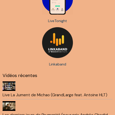
LiveTonight
Linkaband
Vidéos récentes
Live La Jument de Michao (GrandLarge feat. Antoine HLT)
Les derniers jours de l'humanité (pour prix Andrée Chedid