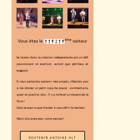
ème
Vous êtes le
visiteur
Se lancer dans la création indépendante est un défi
passionnant et exaltant, autant que périlleux et
exigeant.
Si vous souhaitez soutenir mes projets, n'hésitez pas
à me donner un petit coup de pouce : commentaire,
ajout en playlist, don... Il y a mille et un moyens de le
faire !
Cela ne pourra que m'aider à vous offrir le meilleur.
Merci d'avance pour votre soutien !
SOUTENIR ANTOINE HLT