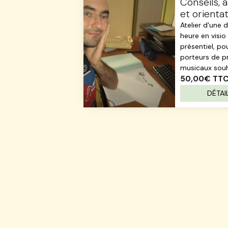
Conseils, 
et orienta
projet mus
Atelier d'une 
heure en visio
présentiel, po
porteurs de p
musicaux souha
50,00€
TT
DÉTAI