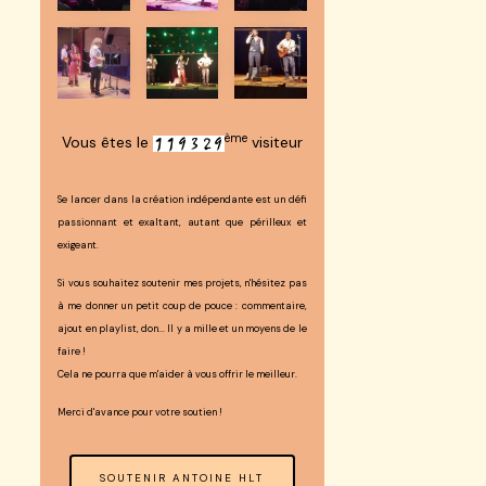
ème
Vous êtes le
visiteur
Se lancer dans la création indépendante est un défi
passionnant et exaltant, autant que périlleux et
exigeant.
Si vous souhaitez soutenir mes projets, n'hésitez pas
à me donner un petit coup de pouce : commentaire,
ajout en playlist, don... Il y a mille et un moyens de le
faire !
Cela ne pourra que m'aider à vous offrir le meilleur.
Merci d'avance pour votre soutien !
SOUTENIR ANTOINE HLT