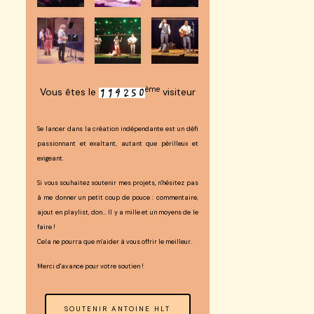
ème
Vous êtes le
visiteur
Se lancer dans la création indépendante est un défi
passionnant et exaltant, autant que périlleux et
exigeant.
Si vous souhaitez soutenir mes projets, n'hésitez pas
à me donner un petit coup de pouce : commentaire,
ajout en playlist, don... Il y a mille et un moyens de le
faire !
Cela ne pourra que m'aider à vous offrir le meilleur.
Merci d'avance pour votre soutien !
SOUTENIR ANTOINE HLT